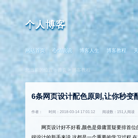
个人博客
网站首页
心情说说
博客人生
博客教程
您当前的位置：
首页
>
博客教程
6条网页设计配色原则,让你秒变
作者：
时间：2018-03-14 17:01:12
阅读数：
151人阅读
网页设计好不好看,颜色是毋庸置疑要排首位的
端设计的新手来说,这都是一个重要的学习过程.在