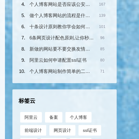
个人博客网站是否应该公安备案？
167
做个人博客网站的流程是什么？
139
十条设计原则教你学会如何设计网页布局!
101
6条网页设计配色原则,让你秒变配色高手
96
新做的网站要不要交换友情链接？
85
阿里云如何申请配置ssl证书
80
个人博客网站制作简单的二维码收款
71
标签云
阿里云
备案
个人博客
前端设计
网页设计
ssl证书