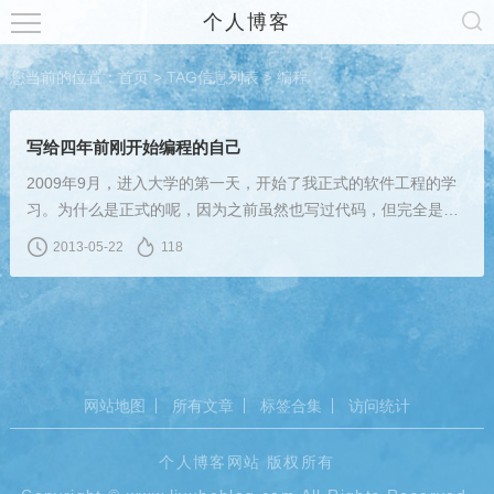
个人博客
您当前的位置：
首页
> TAG信息列表 > 编程
写给四年前刚开始编程的自己
2009年9月，进入大学的第一天，开始了我正式的软件工程的学
习。为什么是正式的呢，因为之前虽然也写过代码，但完全是出
于兴趣，想到什么就学什么，毫无章法。后来来到了北交大，进
2013-05-22
118
入了据说还不错的软件学院，有了一群志同道合的朋友，一位位
用心良苦的老师，踏上了一个“程序员“的冒险旅程。
网站地图
所有文章
标签合集
访问统计
个人博客网站 版权所有