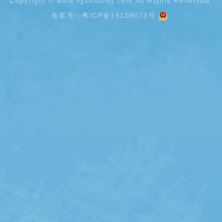
Copyright ©
www.liyuheblog.com
All Rights Reserved.
备案号：
粤ICP备19109073号