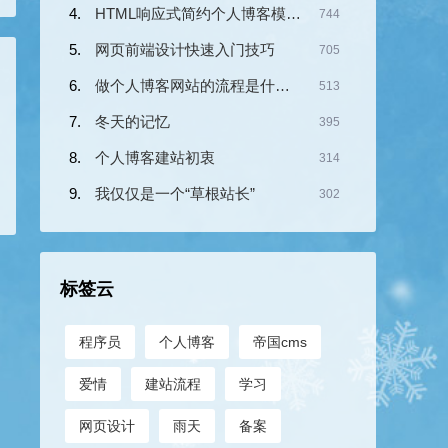
HTML响应式简约个人博客模板《小传》
744
网页前端设计快速入门技巧
705
做个人博客网站的流程是什么？
513
冬天的记忆
395
个人博客建站初衷
314
我仅仅是一个“草根站长”
302
标签云
程序员
个人博客
帝国cms
爱情
建站流程
学习
网页设计
雨天
备案