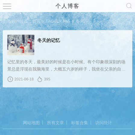
个人博客
您当前的位置：
首页
> TAG信息列表 > 冬天
冬天的记忆
记忆里的冬天，最美好的时候是在小时候。有个印象很深刻的场
景总是浮现在我脑海里，大概五六岁的样子，我坐在父亲的自行
车后面，手上戴着一双红色的手套，伸手抓雪花的场景。红色的
2021-06-18
395
毛线帽，红色的围巾，红色的手套，俨然就是童话里面的“小红
帽”。
网站地图
所有文章
标签合集
访问统计