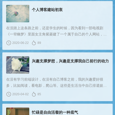
个人博客建站初衷
在没踏上这条路之前，还是学生的时候，因为看到一部电视剧
《一帘幽梦》里面女主角紫菱建了一个属于自己的个人网站，她
把自己喜欢的，梦想的地方放到网站上，那个时候我就想像里面
2020-06-22
89
的紫菱一样，用网站来规划一个属于自己梦的地方。大学的时候
虽然没认真对待过专业课，但是对于建这样一个网站，对我来
说，是一个梦，也是一个目标。
兴趣支撑梦想，兴趣是支撑我自己前行的动力
在没有学习前端设计，在没有自己博客之前，我的兴趣爱好很
多，比如阅读，看电影，爬山等。这些是生活当中自己排遣娱乐
的一种方式。明明觉得自己很喜欢，但有时候还是会半途而废，
2020-04-02
85
其实，有兴趣只是起点，保有持久兴趣才是关键。
忙碌是自由活着的一种底气