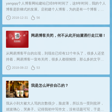
yangqq个人博客网站建站已经8年时间了，这8年时间，我的个人
博客是阶梯式的发展。启初建个人博客，为的是有一个博客，里
面放上自己的作品以及在学校的表现，可以为自己找到一个很好
2018-12-31
56
的工作，毕业后我就拿着这样一个右键另存为而且还是table布局
的个人博客网站
网易博客关闭，何不从此开始潇洒行走江湖！
从网易博客平台的出现，到现在已经有12个年头了，很多人还坚
持着，网易博客一宣布关闭，很多人都很惋惜，那么多的文字记
忆，又该如何是好？虽然可以一键搬迁到lofter，但这些数据毕竟
2018-08-22
53
还是属于第三方平台。博客就是一个时光雕刻机
我是怎么评价自己的？
我从小到大被大人骂的次数很少，脸皮薄，所以当一受到批评，
就玻璃心，哭鼻子。记得我初中写作文，没有话题可写，于是我