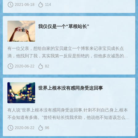
车后面，手上戴着一双红色的手套，伸手抓雪花的场景。红色的
2021-06-18
114
毛线帽，红色的围巾，红色的手套，俨然就是童话里面的“小红
帽”。
我仅仅是一个“草根站长”
有一位父亲，想给自家的宝贝建立一个博客来记录宝贝成长点
滴，他找到了我，其实我第一反应是拒绝的，但他多次诚恳的态
度打动了我。他说他为买一个域名，谈了好几天，最终花了8000
2020-06-22
82
多购买到，我挺敬佩他的，对孩子的爱，毫不吝啬。正是因为这
位父亲的想法，影响了我。
世界上根本没有感同身受这回事
有人说“世界上根本没有感同身受这回事,针刺不到自己身上,根本
不会知道有多痛。”曾经有站长找我求助，他说他不知道该怎么
办，自己做出来的网站，不仅没有得到大家的认可，反而让大家
2020-06-22
96
给他开了一个评判大会。