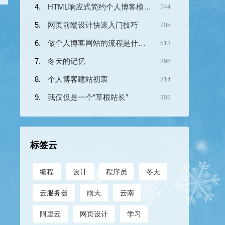
HTML响应式简约个人博客模板《小传》
744
网页前端设计快速入门技巧
705
做个人博客网站的流程是什么？
513
冬天的记忆
395
个人博客建站初衷
314
我仅仅是一个“草根站长”
302
标签云
编程
设计
程序员
冬天
云服务器
雨天
云南
阿里云
网页设计
学习