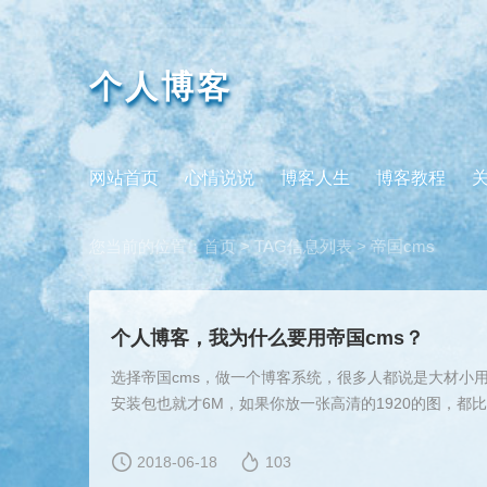
个人博客
网站首页
心情说说
博客人生
博客教程
您当前的位置：
首页
> TAG信息列表 > 帝国cms
个人博客，我为什么要用帝国cms？
选择帝国cms，做一个博客系统，很多人都说是大材小用
安装包也就才6M，如果你放一张高清的1920的图，都
2018-06-18
103