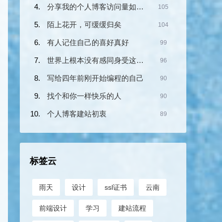
分享我的个人博客访问量如何做到IP从10到2000的(图文)
105
陌上花开，可缓缓归矣
104
有人记住自己的喜好真好
99
世界上根本没有感同身受这回事
96
写给四年前刚开始编程的自己
90
找个和你一样快乐的人
90
个人博客建站初衷
89
标签云
雨天
设计
ssl证书
云南
前端设计
学习
建站流程