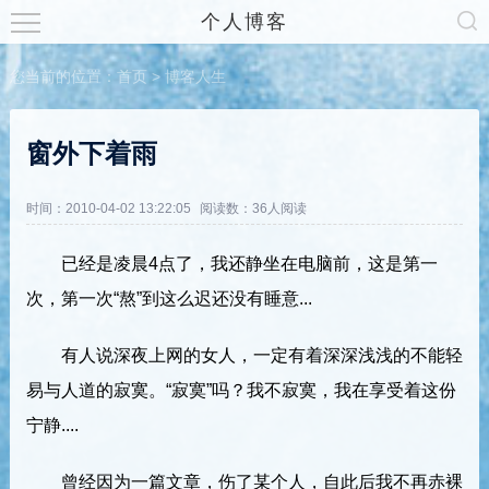
个人博客
您当前的位置：
首页
>
博客人生
窗外下着雨
时间：2010-04-02 13:22:05
阅读数：
36人阅读
已经是凌晨4点了，我还静坐在电脑前，这是第一
次，第一次“熬”到这么迟还没有睡意...
有人说深夜上网的女人，一定有着深深浅浅的不能轻
易与人道的寂寞。“寂寞”吗？我不寂寞，我在享受着这份
宁静....
曾经因为一篇文章，伤了某个人，自此后我不再赤裸