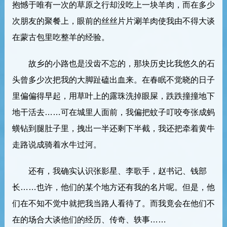
抱憾于唯有一次的草原之行却没吃上一块羊肉，而在多少
次朋友的聚餐上，眼前的丝丝片片涮羊肉使我由不得大谈
在蒙古包里吃整羊的经验。
故乡的小路也是没齿不忘的，那块历史比我悠久的石
头曾多少次把我的大脚趾磕出血来。在春眠不觉晓的日子
里偏偏得早起，用草叶上的露珠洗掉眼屎，跌跌撞撞地下
地干活去……可在城里人面前，我偏把蚊子叮咬夸张成蚂
蟥钻到腿肚子里，拽出一半还剩下半截，我还把牵着黄牛
走路说成骑着水牛过河。
还有，我确实认识张影星、李歌手，赵书记、钱部
长……也许，他们的某个地方还有我的名片呢。但是，他
们在不知不觉中就把我当路人看待了。而我竟会在他们不
在的场合大谈他们的经历、传奇、轶事……