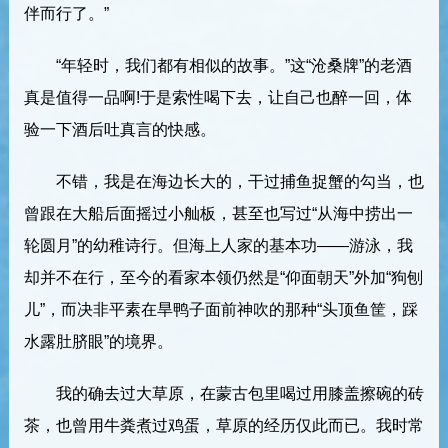
伴而行了。”
“年轻时，我们都有相似的故事。”这“沧桑牌”的老酒
真是值得一品啊!于是索性喝下去，让自己也醉一回，体
验一下酒后吐真言的快感。
不错，我是在海边长大的，干过捕鱼捉蟹的勾当，也
曾跟在大船后面摇过小舢板，甚至也写过“从海中捞出一
轮圆月”的幼稚诗行。但海上人家的基本功——游泳，我
却并不在行，至今的看家本领仍然是“仰面朝天”外加“狗刨
儿”，而决非平素在旱鸭子面前神吹的那种“头顶鱼筐，踩
水露肚脐眼”的境界。
我的确去过大草原，在蒙古包里喝过用膝盖擦碗的砖
茶，也曾用牛粪煮过鸡蛋，草原的经历仅此而已。我时常