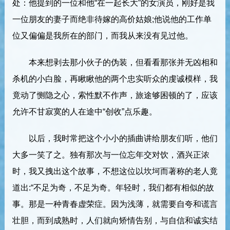
处：他提到的一位和他“在一起长大”的女演员，刚好是我
一位朋友的妻子而绝非待嫁的高价姑娘;他说他的工作单
位又偏偏是我所在的部门，而我从来没有见过他。
本来想剥去那小伙子的伪装，但看看那张并无凶相和
杀机的小白脸，再瞅瞅他的两个忠实听众的虔诚模样，我
竟动了恻隐之心，索性默不作声，旅途够困顿的了，应该
允许不甘寂寞的人在途中“创收”点乐趣。
以后，我时常把这个小小的插曲讲给朋友们听，他们
大多一笑了之。独有那次与一位忘年交对饮，酒兴正浓
时，我又拽出这个故事，不想这位以坎坷而著称的老人竟
道出:“不足为奇，不足为奇。年轻时，我们都有相似的故
事。那是一种青春虚荣症。因为浅薄，就需要自夸和谎言
壮胆，而到成熟时，人们就向矫情告别，与自信和诚实结