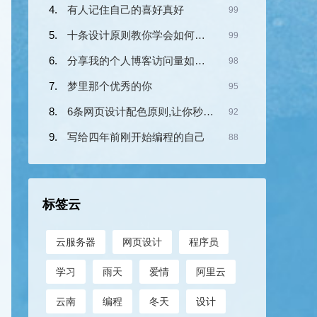
有人记住自己的喜好真好
99
十条设计原则教你学会如何设计网页布局!
99
分享我的个人博客访问量如何做到IP从10到2000的(图文)
98
梦里那个优秀的你
95
6条网页设计配色原则,让你秒变配色高手
92
写给四年前刚开始编程的自己
88
标签云
云服务器
网页设计
程序员
学习
雨天
爱情
阿里云
云南
编程
冬天
设计