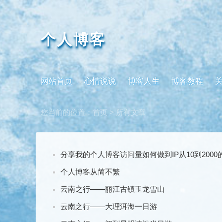
个人博客
网站首页
心情说说
博客人生
博客教程
您当前的位置：
首页
> 所有文章
分享我的个人博客访问量如何做到IP从10到2000的
个人博客从简不繁
云南之行——丽江古镇玉龙雪山
云南之行——大理洱海一日游