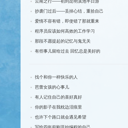
云南之行——初到昆明滇池半日游
抄袭门过后——丢掉心结，重拾自己
爱情不容有错，即使错了那就重来
程序员应该如何高效的工作学习
那段不愿提起的记忆与鬼无关
有些事儿留给过去 回忆总是美好的
找个和你一样快乐的人
芭蕾女孩的心事儿
有人记住自己的喜好真好
你的影子在我枕边泪痕里
也许下个路口就会遇见希望
写给四年前刚开始编程的自己